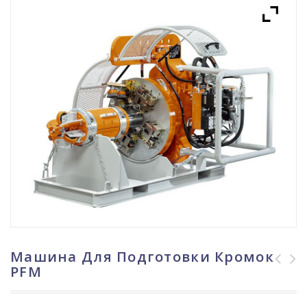
Машина Для Подготовки Кромок
PFM
Трактор для
Внутритрубный
строительства
центратор ILUC