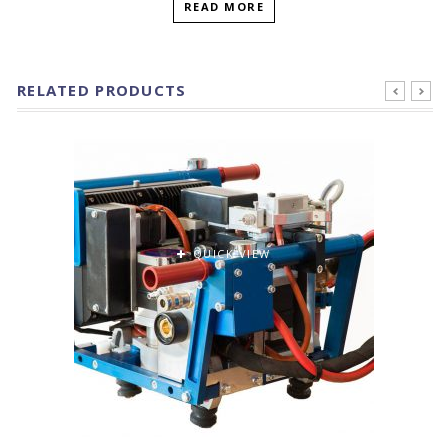
READ MORE
RELATED PRODUCTS
pre
ne
v
xt
QUICK VIEW